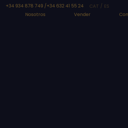
+34 934 878 749 /
+34 632 41 55 24
CAT
ES
Nosotros
Vender
Com