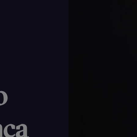
o
nca