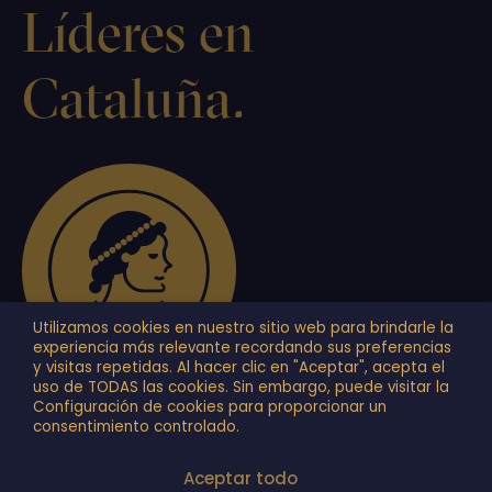
Líderes en
Cataluña.
Utilizamos cookies en nuestro sitio web para brindarle la
experiencia más relevante recordando sus preferencias
y visitas repetidas. Al hacer clic en "Aceptar", acepta el
uso de TODAS las cookies. Sin embargo, puede visitar la
Configuración de cookies para proporcionar un
+34 934 878 749
consentimiento controlado.
© 2024 COMPREM OR – TODOS LOS DERECHOS
RESERVADOS |
AVISO LEGAL
|
POLÍTICA DE COOKIES
|
Aceptar todo