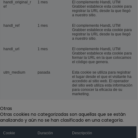
handl_original_r
1 mes
El complemento HandL UTM
ef
Grabber establece esta cookie para
registrar la URL desde la que llegó
a nuestro sitio.
handl_ref
1 mes
El complemento HandL UTM
Grabber establece esta cookie para
registrar la URL desde la que llegó
a nuestro sitio.
handl_url
1 mes
El complemento HandL UTM
Grabber establece esta cookie para
formar la URL en la que colocamos
el código que genera.
utm_medium
pasada
Esta cookie se utiliza para registrar
el lugar desde el que el visitante ha
accedido al sitio web. El operador
del sitio web utiliza esta información
para conocer la eficacia de su
marketing.
Otras
Otras cookies no categorizadas son aquellas que se están
analizando y aún no se han clasificado en una categoría.
Cookie
Duración
Descripción