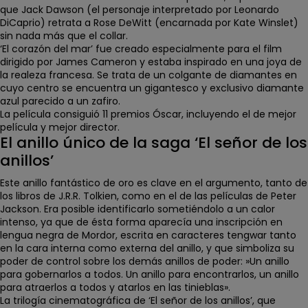
que Jack Dawson (el personaje interpretado por Leonardo
DiCaprio) retrata a Rose DeWitt (encarnada por Kate Winslet)
sin nada más que el collar.
‘El corazón del mar’ fue
creado especialmente para el film
dirigido por James Cameron y estaba
inspirado en una joya de
la realeza francesa
. Se trata de un colgante de diamantes en
cuyo centro se encuentra un gigantesco y exclusivo diamante
azul parecido a un zafiro.
La película consiguió
11 premios Óscar
, incluyendo el de mejor
película y mejor director.
El anillo único de la saga ‘El señor de los
anillos’
Este anillo fantástico de oro es
clave en el argumento, tanto de
los libros de J.R.R. Tolkien, como en el de las películas de Peter
Jackson.
Era posible identificarlo sometiéndolo a un calor
intenso, ya que de ésta forma aparecía una inscripción en
lengua negra de Mordor
, escrita en caracteres tengwar tanto
en la cara interna como externa del anillo, y que simboliza su
poder de control sobre los demás anillos de poder:
»Un anillo
para gobernarlos a todos. Un anillo para encontrarlos, un anillo
para atraerlos a todos y atarlos en las tinieblas».
La trilogía cinematográfica de ‘El señor de los anillos’, que