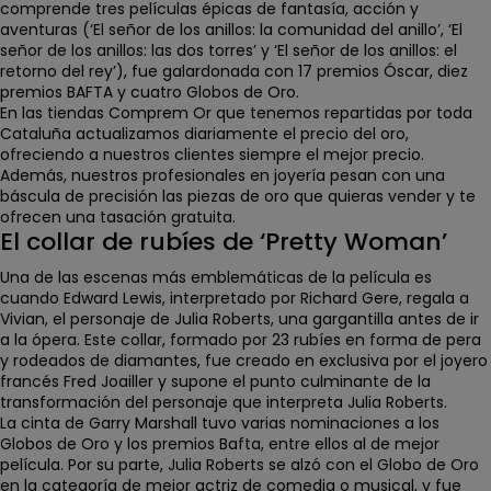
comprende
tres películas épicas de fantasía, acción y
aventuras
(‘El señor de los anillos: la comunidad del anillo’, ‘El
señor de los anillos: las dos torres’ y ‘El señor de los anillos: el
retorno del rey’), fue galardonada con 1
7 premios Óscar, diez
premios BAFTA y cuatro Globos de Oro
.
En las tiendas Comprem Or que tenemos repartidas por toda
Cataluña actualizamos diariamente el precio del oro,
ofreciendo a nuestros clientes siempre el mejor precio.
Además, nuestros profesionales en joyería pesan con una
báscula de precisión las piezas de oro que quieras vender y te
ofrecen una tasación gratuita.
El collar de rubíes de ‘Pretty Woman’
Una de las escenas más emblemáticas de la película es
cuando Edward Lewis, interpretado por Richard Gere, regala a
Vivian, el personaje de Julia Roberts, una gargantilla antes de ir
a la ópera. Este collar, formado por
23 rubíes en forma de pera
y rodeados de diamantes, fue creado en exclusiva por el joyero
francés Fred Joailler
y supone el punto culminante de la
transformación del personaje que interpreta Julia Roberts.
La cinta de Garry Marshall tuvo
varias nominaciones a los
Globos de Oro
y los premios Bafta
, entre ellos al de mejor
película. Por su parte,
Julia Roberts se alzó con el Globo de Oro
en la categoría de mejor actriz de comedia o musical
, y fue