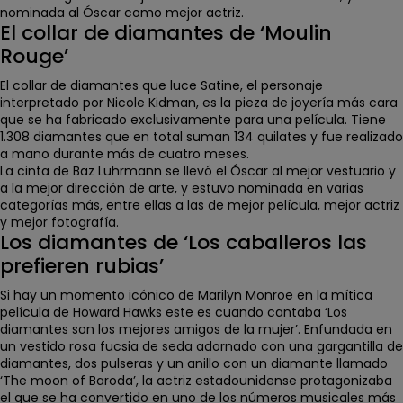
nominada al Óscar como mejor actriz.
El collar de diamantes de ‘Moulin
Rouge’
El collar de diamantes que luce Satine, el personaje
interpretado por Nicole Kidman, es
la pieza de joyería más cara
que se ha fabricado exclusivamente para una película
. Tiene
1.308 diamantes que en total suman 134 quilates y fue realizado
a mano durante más de cuatro meses.
La cinta de Baz Luhrmann se llevó el
Óscar al mejor vestuario y
a la mejor dirección de arte
, y estuvo nominada en varias
categorías más, entre ellas a las de mejor película, mejor actriz
y mejor fotografía.
Los diamantes de ‘Los caballeros las
prefieren rubias’
Si hay un momento icónico de Marilyn Monroe en la mítica
película de Howard Hawks este es cuando cantaba
‘Los
diamantes son los mejores amigos de la mujer’
. Enfundada en
un vestido rosa fucsia de seda adornado con una
gargantilla de
diamantes, dos pulseras y un anillo con un diamante
llamado
‘The moon of Baroda’, la actriz estadounidense protagonizaba
el que se ha convertido en
uno de los números musicales más