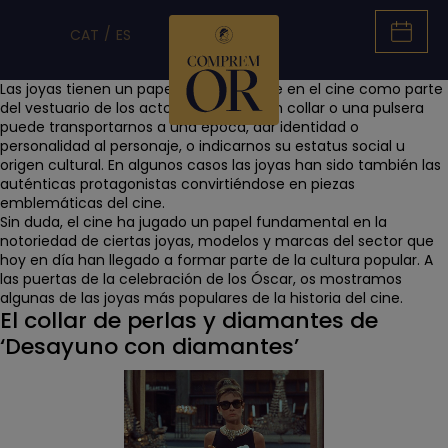
CAT
ES
Las joyas tienen un papel muy relevante en el cine como parte
del vestuario de los actores. Un anillo, un collar o una pulsera
puede
transportarnos a una época
, dar
identidad o
personalidad al personaje,
o indicarnos su
estatus social u
origen cultural.
En algunos casos las joyas han sido también las
auténticas
protagonistas
convirtiéndose en
piezas
emblemáticas del cine
.
Sin duda, el cine ha jugado un papel fundamental en la
notoriedad de ciertas joyas, modelos y marcas del sector
que
hoy en día han llegado a formar parte de la cultura popular. A
las puertas de la celebración de los
Óscar
, os mostramos
algunas de
las joyas más populares de la historia del cine
.
El collar de perlas y diamantes de
‘Desayuno con diamantes’