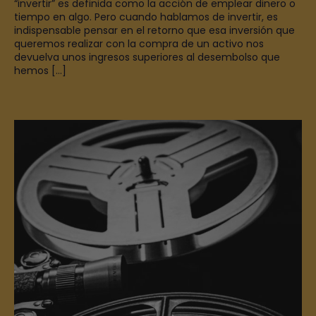
“invertir” es definida como la acción de emplear dinero o
tiempo en algo. Pero cuando hablamos de invertir, es
indispensable pensar en el retorno que esa inversión que
queremos realizar con la compra de un activo nos
devuelva unos ingresos superiores al desembolso que
hemos […]