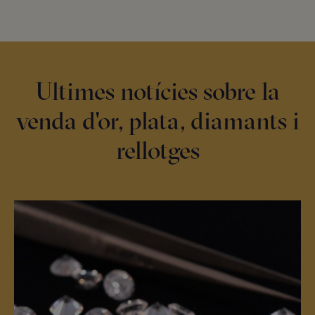
Ultimes notícies sobre la
venda d'or, plata, diamants i
rellotges